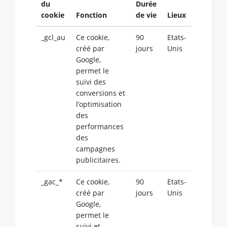
du
Durée
cookie
Fonction
de vie
Lieux
_gcl_au
Ce cookie,
90
Etats-
créé par
jours
Unis
Google,
permet le
suivi des
conversions et
l’optimisation
des
performances
des
campagnes
publicitaires.
_gac_*
Ce cookie,
90
Etats-
créé par
jours
Unis
Google,
permet le
suivi et